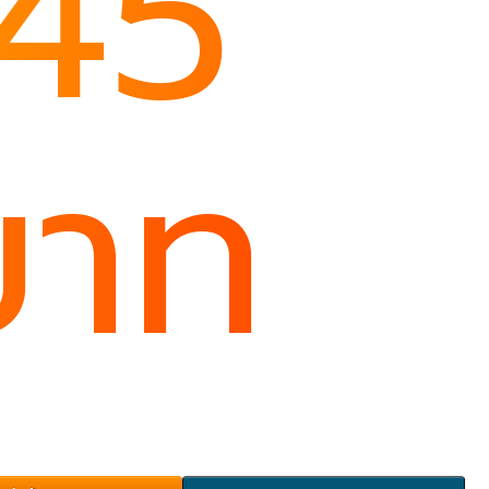
145
บาท