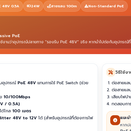
 48V 0.5A
24W
สายแลน 100m
Non-Standard PoE
ssive PoE
งานว่าอุปกรณ์ปลายทาง “รองรับ PoE 48V” จริง หากนำไปต่อกับอุปกรณ์ที่ไม
วิธีใช้ง
ับอุปกรณ์
PoE 48V
แทนการใช้ PoE Switch (ช่วย
ต่อสายแลน
)
ต่อสายแล
าย
10/100Mbps
เสียบไฟบ้
V / 0.5A)
ทดสอบการท
ได้ไกล
100 เมตร
แนะน
litter 48V to 12V
ได้ (สำหรับอุปกรณ์ที่ต้องการไฟ
หากปล