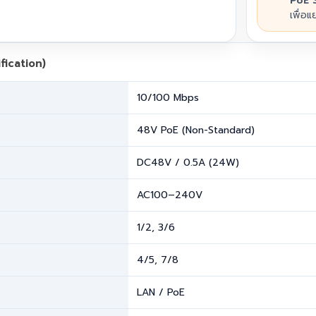
PoE 
เพื่อแ
fication)
10/100 Mbps
48V PoE (Non-Standard)
DC48V / 0.5A (24W)
AC100–240V
1/2, 3/6
4/5, 7/8
LAN / PoE