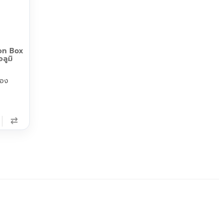
on Box
ลูมิ
้อง