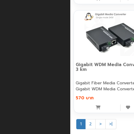
Gigabit WDM Media Conv
3 km
Gigabit Fiber Media Convert
Gigabit WDM Media Converte
570 บาท
1
2
>
>|