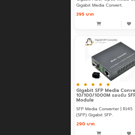
Gigabit Media Convert..
395 บาท
Gigabit SFP Media Conve
10/100/1000M รองรับ SF
Module
SFP Media Converter | RJ45 
(SFP) Gigabit SFP..
290 บาท