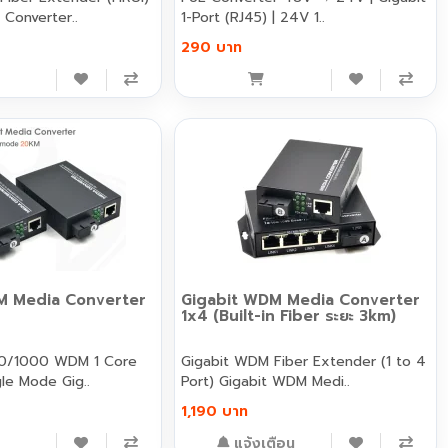
 Converter..
1-Port (RJ45) | 24V 1..
290 บาท
M Media Converter
Gigabit WDM Media Converter
1x4 (Built-in Fiber ระยะ 3km)
 WDM 1 Core
Gigabit WDM Fiber Extender (1 to 4
20KM SC Single Mode Gig..
Port) Gigabit WDM Medi..
1,190 บาท
แจ้งเตือน