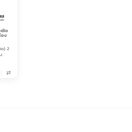
udio
่อง
io) 2
..