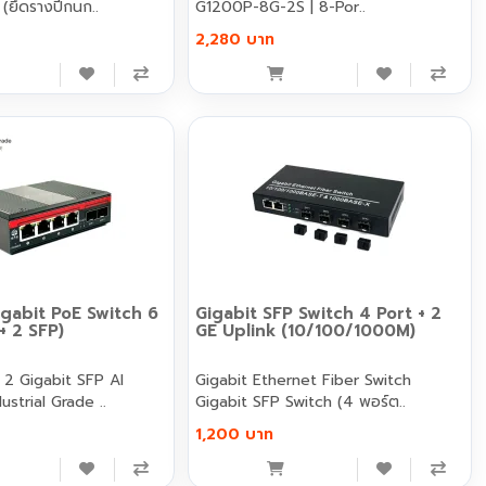
(ยึดรางปีกนก..
G1200P-8G-2S | 8-Por..
2,280 บาท
igabit PoE Switch 6
Gigabit SFP Switch 4 Port + 2
+ 2 SFP)
GE Uplink (10/100/1000M)
AI
Gigabit Ethernet Fiber Switch
hDog Industrial Grade ..
Gigabit SFP Switch (4 พอร์ต..
1,200 บาท