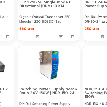
UPC
SFP 1.25G SC Single-mode Bi-
DR-30-24 Ra
Directional (DDM) 10 KM
Power Supp
d สาย
Gigabit Optical Transceiver SFP
Din-Rail Switc
.
Module 1.25G BiDi SC (Sin..
DR-30-24 แรงด
560 บาท
250 บาท
t + 2
Switching Power Supply ติดราง
NDR-150-48 
W
ปีกนก 24V 150W | NDR-150-24
Switching 
150W
)
DIN Rail Switching Power Supply
NDR-150-48 S