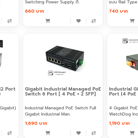
.
Switching Power Supply ติ..
แบบ Rail Type 
660 บาท
740 บาท
12 Port
Gigabit Industrial Managed PoE
Industrial G
)
Switch 6 Port [ 4 PoE + 2 SFP]
Port (4 PoE 
 Gigabit)
Industrial Managed PoE Switch Full
4 Gigabit PoE 2 Gigabit SFP 
Gigabit Industrial Man..
Watc
1,690 บาท
1,190 บาท