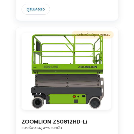
ดูสเปคจริง
งานก่อสร้าง/อุตสาหกรรม
ZOOMLION ZS0812HD-Li
รองรับงานสูง–งานหนัก