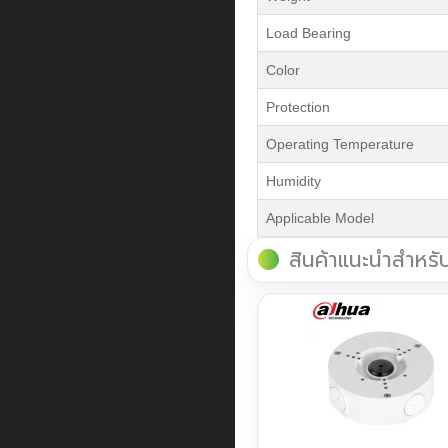
Load Bearing
Color
Protection
Operating Temperature
Humidity
Applicable Model
สินค้าแนะนำสำหรั