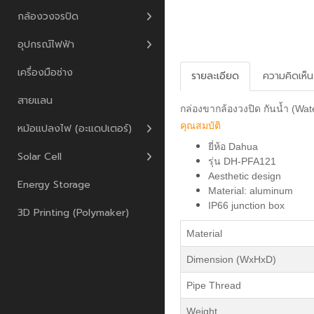
กล้องวงจรปิด
อุปกรณ์ไฟฟ้า
เครื่องมือช่าง
รายละเอียด
ความคิดเห็น
สายแลน
กล่องขากล้องวงปิด กันน้ำ (Wate
คุณสมบัติ
หม้อแปลงไฟ (อะแดปเตอร์)
ยี่ห้อ Dahua
Solar Cell
รุ่น DH-PFA121
Aesthetic design
Energy Storage
Material: aluminum
IP66 junction box
3D Printing (Polymaker)
Material
Dimension (WxHxD)
Pipe Thread
Weight