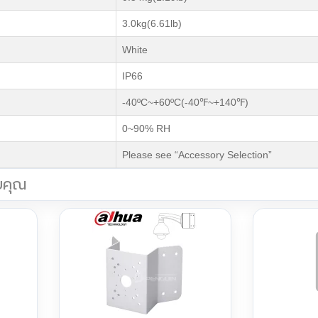
3.0kg(6.61lb)
White
IP66
-40ºC~+60ºC(-40℉~+140℉)
0~90% RH
Please see “Accessory Selection”
บคุณ