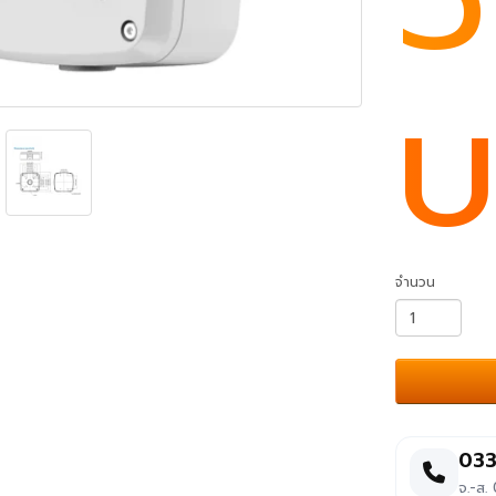
บ
จำนวน
033
จ.-ส.