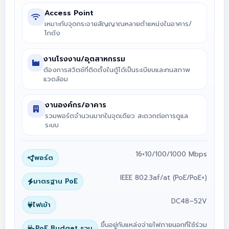
Access Point
เหมาะกับจุดกระจายสัญญาณหลายตำแหน่งในอาคาร/
โกดัง
งานโรงงาน/อุตสาหกรรม
ต้องการสวิตช์ที่ติดตั้งในตู้ได้เป็นระเบียบและทนสภาพ
แวดล้อม
งานองค์กร/อาคาร
รวมพอร์ตจำนวนมากในจุดเดียว สะดวกต่อการดูแล
ระบบ
16×10/100/1000 Mbps
พอร์ต
IEEE 802.3af/at (PoE/PoE+)
มาตรฐาน PoE
DC48–52V
ไฟเข้า
ขึ้นอยู่กับแหล่งจ่ายไฟภายนอกที่ใช้ร่วม
PoE Budget รวม