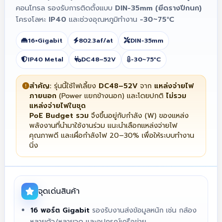
คอนโทรล รองรับการติดตั้งแบบ
DIN-35mm (ยึดรางปีกนก)
โครงโลหะ
IP40
และช่วงอุณหภูมิทำงาน
-30~75°C
16×Gigabit
802.3af/at
DIN-35mm
IP40 Metal
DC48–52V
-30~75°C
สำคัญ:
รุ่นนี้ใช้ไฟเลี้ยง
DC48–52V
จาก
แหล่งจ่ายไฟ
ภายนอก
(Power แยกข้างนอก) และโดยปกติ
ไม่รวม
แหล่งจ่ายไฟในชุด
PoE Budget รวม
จึงขึ้นอยู่กับกำลัง (W) ของแหล่ง
พลังงานที่นำมาใช้งานร่วม แนะนำเลือกแหล่งจ่ายไฟ
คุณภาพดี และเผื่อกำลังไฟ 20–30% เพื่อให้ระบบทำงาน
นิ่ง
จุดเด่นสินค้า
16 พอร์ต Gigabit
รองรับงานส่งข้อมูลหนัก เช่น กล้อง
หลายตัว/หลายจุด และอุปกรณ์เครือข่าย