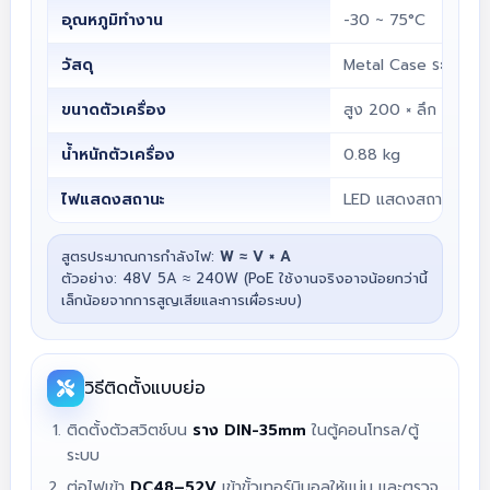
อุณหภูมิทำงาน
-30 ~ 75°C
วัสดุ
Metal Case ระบายควา
ขนาดตัวเครื่อง
สูง 200 × ลึก 138 ×
น้ำหนักตัวเครื่อง
0.88 kg
ไฟแสดงสถานะ
LED แสดงสถานะพอร์ต
สูตรประมาณการกำลังไฟ:
W ≈ V × A
ตัวอย่าง: 48V 5A ≈ 240W (PoE ใช้งานจริงอาจน้อยกว่านี้
เล็กน้อยจากการสูญเสียและการเผื่อระบบ)
วิธีติดตั้งแบบย่อ
ติดตั้งตัวสวิตช์บน
ราง DIN-35mm
ในตู้คอนโทรล/ตู้
ระบบ
ต่อไฟเข้า
DC48–52V
เข้าขั้วเทอร์มินอลให้แน่น และตรวจ