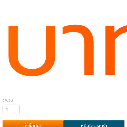
บา
จำนวน
สั่งซื้อทันที
หยิบใส่ตระกร้า