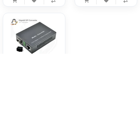
Gigabit SFP Media Converter
10/100/1000M รองรับ SFP
Module
290 บาท
tags :
hasivo
,
10 sfp
,
8ge
,
sfp switch
,
sfp manage switch
,
F5800W-10S-8G
กำลังเข้าดู