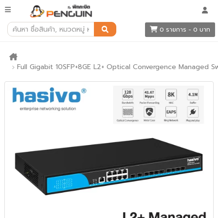
0 รายการ - 0 บาท
Full Gigabit 10SFP+8GE L2+ Optical Convergence Managed S