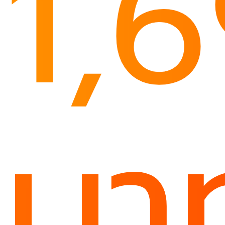
1,
บา