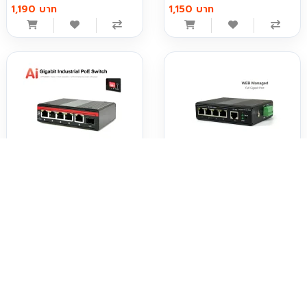
1,190 บาท
1,150 บาท
Gigabit Industrial PoE Switch 6
Gigabit Industrial Managed
Port (AI) ยี่ห้อ DJA รุ่น DJA-
Switch 5 Port (Smart WEB)
G0411GPI-SFP
1,050 บาท
930 บาท
tags :
สวิตช์อุตสาหกรรม
,
2.5G
,
4 พอร์ต
,
2 SFP
,
10G
,
ไม่จัดการ
,
สวิตช์เครือข่าย
,
ทนทาน
,
อุตสาหกรรม
,
ความเร็วสูง
กำลังเข้าดู