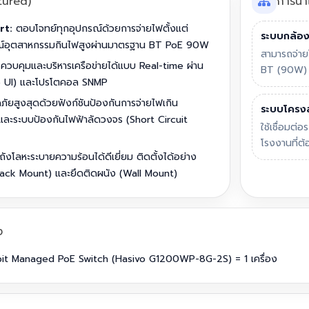
tured)
การนำ
rt:
ตอบโจทย์ทุกอุปกรณ์ด้วยการจ่ายไฟตั้งแต่
ระบบกล้อ
รณ์อุตสาหกรรมกินไฟสูงผ่านมาตรฐาน BT PoE 90W
สามารถจ่าย
ควบคุมและบริหารเครือข่ายได้แบบ Real-time ผ่าน
BT (90W) 
eb UI) และโปรโตคอล SNMP
ยสูงสุดด้วยฟังก์ชันป้องกันการจ่ายไฟเกิน
ระบบโครงส
และระบบป้องกันไฟฟ้าลัดวงจร (Short Circuit
ใช้เชื่อมต
โรงงานที่ต
ถังโลหะระบายความร้อนได้ดีเยี่ยม ติดตั้งได้อย่าง
 (Rack Mount) และยึดติดผนัง (Wall Mount)
ง
gabit Managed PoE Switch (Hasivo G1200WP-8G-2S) = 1 เครื่อง