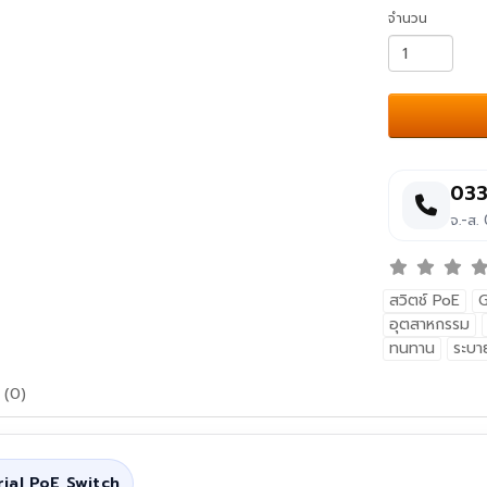
จำนวน
033
จ.-ส.
สวิตช์ PoE
G
อุตสาหกรรม
ทนทาน
ระบา
 (0)
ial PoE Switch