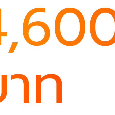
4,60
บาท