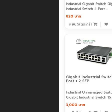
Industrial Gigabit Switch Gi
Industrial Switch 4 Port ..
820 บาท
หยิบใส่ตระกร้า
Gigabit Industrial Switc
Port + 2 SFP
Industrial Unmanaged Swit
Gigabit Industrial Switch 16 
3,000 บาท