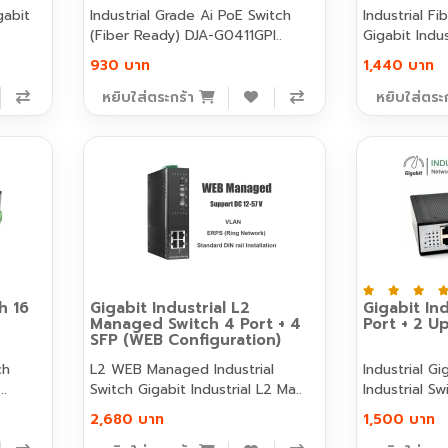
gabit
Industrial Grade Ai PoE Switch
Industrial F
(Fiber Ready) DJA-G0411GPI..
Gigabit Indus
930 บาท
1,440 บาท
หยิบใส่ตระกร้า
หยิบใส่ตระ
h 16
Gigabit Industrial L2
Gigabit Ind
Managed Switch 4 Port + 4
Port + 2 Up
SFP (WEB Configuration)
ch
L2 WEB Managed Industrial
Industrial Gigab
..
Switch Gigabit Industrial L2 Ma..
Industrial Sw
2,680 บาท
1,500 บาท