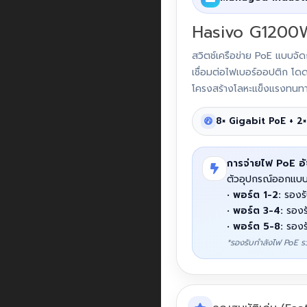
Hasivo G1200W
สวิตช์เครือข่าย PoE แบบจ
เชื่อมต่อไฟเบอร์ออปติก โ
โครงสร้างโลหะแข็งแรงทนทาน
8× Gigabit PoE + 2
การจ่ายไฟ PoE อั
ตัวอุปกรณ์ออกแบบม
•
พอร์ต 1-2:
รองรั
•
พอร์ต 3-4:
รองร
•
พอร์ต 5-8:
รองร
*รองรับกำลังไฟ PoE รวม