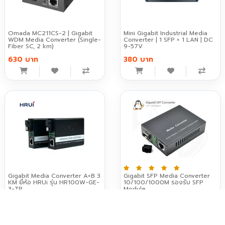
Omada MC211CS-2 | Gigabit
Mini Gigabit Industrial Media
WDM Media Converter (Single-
Converter | 1 SFP + 1 LAN | DC
Fiber SC, 2 km)
9-57V
630 บาท
380 บาท
Gigabit Media Converter A+B 3
Gigabit SFP Media Converter
KM ยี่ห้อ HRUi รุ่น HR100W-GE-
10/100/1000M รองรับ SFP
3-TR
Module
995 บาท
290 บาท