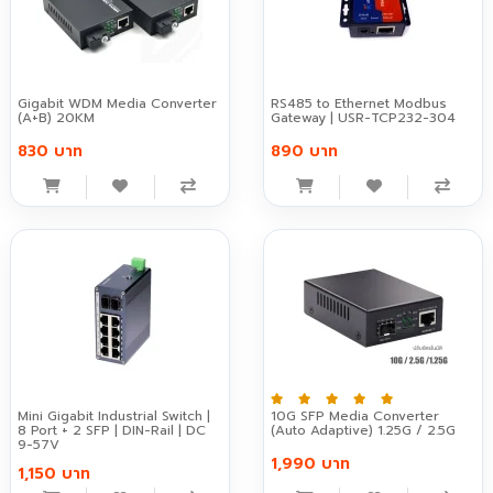
Gigabit WDM Media Converter
RS485 to Ethernet Modbus
(A+B) 20KM
Gateway | USR-TCP232-304
830 บาท
890 บาท
Mini Gigabit Industrial Switch |
10G SFP Media Converter
8 Port + 2 SFP | DIN-Rail | DC
(Auto Adaptive) 1.25G / 2.5G
9-57V
1,990 บาท
1,150 บาท