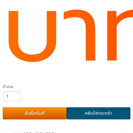
บา
จำนวน
สั่งซื้อทันที
หยิบใส่ตระกร้า