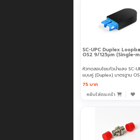
SC-UPC Duplex Loopb
OS2 9/125µm (Single-
หัวทดสอบใยแก้วนำแสง SC-
แบบคู่ (Duplex) มาตรฐาน O
9/125..
75 บาท
หยิบใส่ตระกร้า