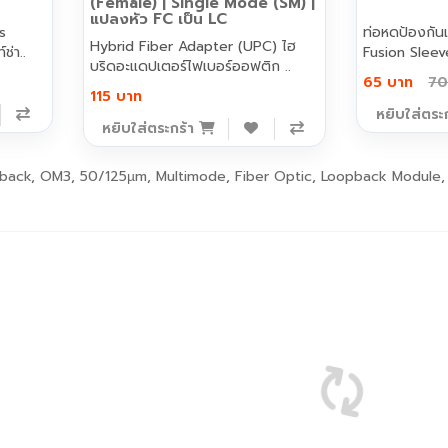
(Female) | Single Mode (SM) |
แปลงหัว FC เป็น LC
s
ท่อหดป้องกัน
Hybrid Fiber Adapter (UPC) ไฮ
ช่า..
Fusion Slee
บริดอะแดปเตอร์ไฟเบอร์ออฟติก ..
100 ..
65 บาท
70
115 บาท
หยิบใส่ตระ
หยิบใส่ตระกร้า
back
,
OM3
,
50/125µm
,
Multimode
,
Fiber Optic
,
Loopback Module