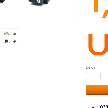
บ
จำนวน
033