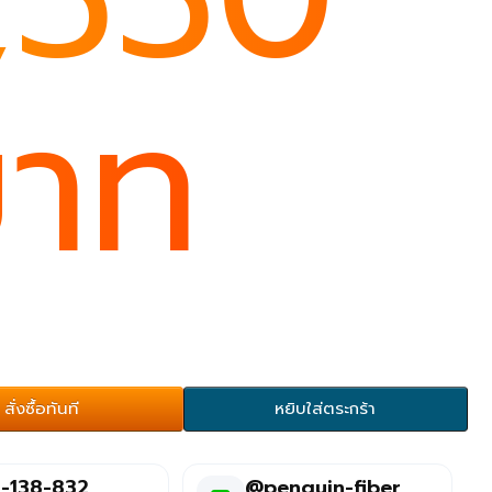
าท
สั่งซื้อทันที
หยิบใส่ตระกร้า
-138-832
@penguin-fiber